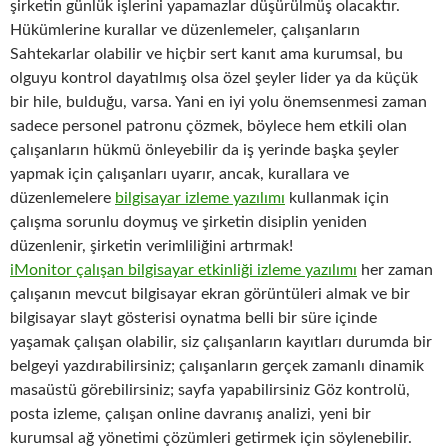
şirketin günlük işlerini yapamazlar düşürülmüş olacaktır.
Hükümlerine kurallar ve düzenlemeler, çalışanların
Sahtekarlar olabilir ve hiçbir sert kanıt ama kurumsal, bu
olguyu kontrol dayatılmış olsa özel şeyler lider ya da küçük
bir hile, bulduğu, varsa. Yani en iyi yolu önemsenmesi zaman
sadece personel patronu çözmek, böylece hem etkili olan
çalışanların hükmü önleyebilir da iş yerinde başka şeyler
yapmak için çalışanları uyarır, ancak, kurallara ve
düzenlemelere
bilgisayar izleme yazılımı
kullanmak için
çalışma sorunlu doymuş ve şirketin disiplin yeniden
düzenlenir, şirketin verimliliğini artırmak!
iMonitor çalışan bilgisayar etkinliği izleme yazılımı
her zaman
çalışanın mevcut bilgisayar ekran görüntüleri almak ve bir
bilgisayar slayt gösterisi oynatma belli bir süre içinde
yaşamak çalışan olabilir, siz çalışanların kayıtları durumda bir
belgeyi yazdırabilirsiniz; çalışanların gerçek zamanlı dinamik
masaüstü görebilirsiniz; sayfa yapabilirsiniz Göz kontrolü,
posta izleme, çalışan online davranış analizi, yeni bir
kurumsal ağ yönetimi çözümleri getirmek için söylenebilir.