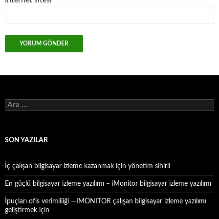
İnternet sitesi
A
r
a
m
a
SON YAZILAR
:
İç çalışan bilgisayar izleme kazanmak için yönetim sihirli
En güçlü bilgisayar izleme yazılımı – iMonitor bilgisayar izleme yazılımı
İpuçları ofis verimliliği —IMONITOR çalışan bilgisayar izleme yazılımı
geliştirmek için