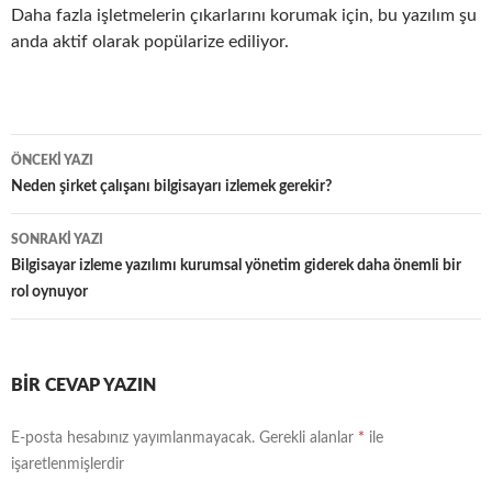
Daha fazla işletmelerin çıkarlarını korumak için, bu yazılım şu
anda aktif olarak popülarize ediliyor.
ÖNCEKI YAZI
Yazı
Neden şirket çalışanı bilgisayarı izlemek gerekir?
dolaşımı
SONRAKI YAZI
Bilgisayar izleme yazılımı kurumsal yönetim giderek daha önemli bir
rol oynuyor
BIR CEVAP YAZIN
E-posta hesabınız yayımlanmayacak.
Gerekli alanlar
*
ile
işaretlenmişlerdir