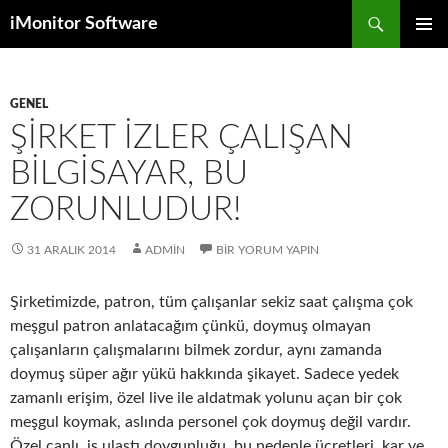
Ara
iMonitor Software
İÇERIĞE
BIRINCI
GEÇ
MENÜ
GENEL
ŞIRKET IZLER ÇALIŞAN
BILGISAYAR, BU
ZORUNLUDUR!
31 ARALIK 2014
ADMIN
BIR YORUM YAPIN
Şirketimizde, patron, tüm çalışanlar sekiz saat çalışma çok
meşgul patron anlatacağım çünkü, doymuş olmayan
çalışanların çalışmalarını bilmek zordur, aynı zamanda
doymuş süper ağır yükü hakkında şikayet. Sadece yedek
zamanlı erişim, özel live ile aldatmak yolunu açan bir çok
meşgul koymak, aslında personel çok doymuş değil vardır.
Özel canlı, iş ulaştı doygunluğu, bu nedenle ücretleri, kar ve